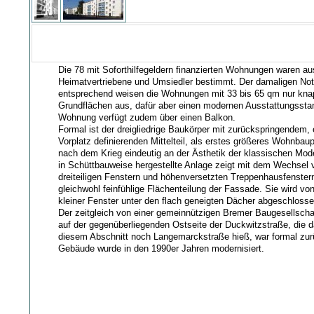
Die 78 mit Soforthilfegeldern finanzierten Wohnungen waren aus
Heimatvertriebene und Umsiedler bestimmt. Der damaligen Not
entsprechend weisen die Wohnungen mit 33 bis 65 qm nur kn
Grundflächen aus, dafür aber einen modernen Ausstattungssta
Wohnung verfügt zudem über einen Balkon.
Formal ist der dreigliedrige Baukörper mit zurückspringendem, 
Vorplatz definierenden Mittelteil, als erstes größeres Wohnbau
nach dem Krieg eindeutig an der Ästhetik der klassischen Moder
in Schüttbauweise hergestellte Anlage zeigt mit dem Wechsel
dreiteiligen Fenstern und höhenversetzten Treppenhausfenstern
gleichwohl feinfühlige Flächenteilung der Fassade. Sie wird v
kleiner Fenster unter den flach geneigten Dächer abgeschlosse
Der zeitgleich von einer gemeinnützigen Bremer Baugesellschaft
auf der gegenüberliegenden Ostseite der Duckwitzstraße, die 
diesem Abschnitt noch Langemarckstraße hieß, war formal zur
Gebäude wurde in den 1990er Jahren modernisiert.