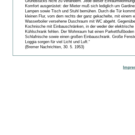
Grundstücks nicht zu verändern. Jede dieser Einraumwohnunge
Komfort ausgerüstet: der Mieter muß sich lediglich um Gardine
Lampen sowie Tisch und Stuhl bemühen. Durch die Tür kommt
kleinen Flur, vom dem rechts der ganz gekachelte, mit einem e
Wasserboiler versehene Duschraum mit WC abgeht. Gegenüber 
Kochnische mit Einbauschränken, in der weder der elektrische
Kühlschrank fehlen. Der Wohnraum hat einen Parkettfußboden 
Schlafnische sowie einen großen Einbauschrank. Große Fenste
Loggia sorgen für viel Licht und Luft.“
(Bremer Nachrichten, 30. 5. 1953)
Impre