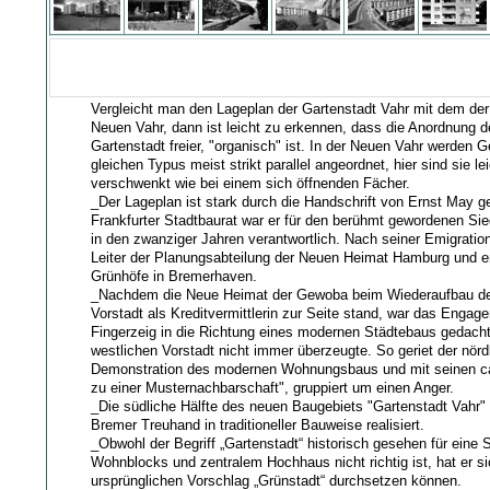
Vergleicht man den Lageplan der Gartenstadt Vahr mit dem der
Neuen Vahr, dann ist leicht zu erkennen, dass die Anordnung d
Gartenstadt freier, "organisch" ist. In der Neuen Vahr werden
gleichen Typus meist strikt parallel angeordnet, hier sind sie l
verschwenkt wie bei einem sich öffnenden Fächer.
_Der Lageplan ist stark durch die Handschrift von Ernst May ge
Frankfurter Stadtbaurat war er für den berühmt gewordenen Si
in den zwanziger Jahren verantwortlich. Nach seiner Emigrati
Leiter der Planungsabteilung der Neuen Heimat Hamburg und en
Grünhöfe in Bremerhaven.
_Nachdem die Neue Heimat der Gewoba beim Wiederaufbau de
Vorstadt als Kreditvermittlerin zur Seite stand, war das Enga
Fingerzeig in die Richtung eines modernen Städtebaus gedacht,
westlichen Vorstadt nicht immer überzeugte. So geriet der nördl
Demonstration des modernen Wohnungsbaus und mit seinen 
zu einer Musternachbarschaft", gruppiert um einen Anger.
_Die südliche Hälfte des neuen Baugebiets "Gartenstadt Vahr"
Bremer Treuhand in traditioneller Bauweise realisiert.
_Obwohl der Begriff „Gartenstadt“ historisch gesehen für eine 
Wohnblocks und zentralem Hochhaus nicht richtig ist, hat er s
ursprünglichen Vorschlag „Grünstadt“ durchsetzen können.