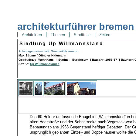
architekturführer bremen
Architekten
Themen
Stadtteile
Zeiten
Siedlung Up Willmannsland
Arbeitsgemeinschaft: Säume&Hafemann
Max Säume / Günther Hafemann
Gebäudetyp: Wohnhaus | Stadtteil: Burglesum | Baujahr: 1955-57 | Bauherr:
Straße:
Up Willmannsland 5
Das 60 Hektar umfassende Baugebiet „Willmannsland“ in L
alten Heerstraße und der Bahnstrecke nach Vegesack war be
Bebauungsplans 1953 Gegenstand heftiger Debatten. Der Gru
ursprünglich geplanten Einzel- und Doppelhäuser wollte die