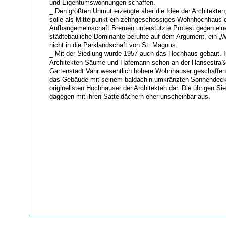
und Eigentumswohnungen schaffen.
_ Den größten Unmut erzeugte aber die Idee der Architekten
solle als Mittelpunkt ein zehngeschossiges Wohnhochhaus e
Aufbaugemeinschaft Bremen unterstützte Protest gegen ein
städtebauliche Dominante beruhte auf dem Argument, ein „W
nicht in die Parklandschaft von St. Magnus.
_ Mit der Siedlung wurde 1957 auch das Hochhaus gebaut. I
Architekten Säume und Hafemann schon an der Hansestraße
Gartenstadt Vahr wesentlich höhere Wohnhäuser geschaffen.
das Gebäude mit seinem baldachin-umkränzten Sonnendeck
originellsten Hochhäuser der Architekten dar. Die übrigen Si
dagegen mit ihren Satteldächern eher unscheinbar aus.