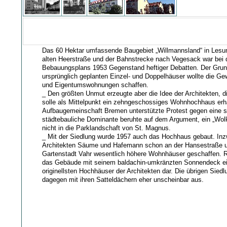
Das 60 Hektar umfassende Baugebiet „Willmannsland“ in Les
alten Heerstraße und der Bahnstrecke nach Vegesack war bei d
Bebauungsplans 1953 Gegenstand heftiger Debatten. Der Grund
ursprünglich geplanten Einzel- und Doppelhäuser wollte die Ge
und Eigentumswohnungen schaffen.
_ Den größten Unmut erzeugte aber die Idee der Architekten, d
solle als Mittelpunkt ein zehngeschossiges Wohnhochhaus erha
Aufbaugemeinschaft Bremen unterstützte Protest gegen eine 
städtebauliche Dominante beruhte auf dem Argument, ein „Wol
nicht in die Parklandschaft von St. Magnus.
_ Mit der Siedlung wurde 1957 auch das Hochhaus gebaut. Inz
Architekten Säume und Hafemann schon an der Hansestraße u
Gartenstadt Vahr wesentlich höhere Wohnhäuser geschaffen. Rü
das Gebäude mit seinem baldachin-umkränzten Sonnendeck ei
originellsten Hochhäuser der Architekten dar. Die übrigen Siedl
dagegen mit ihren Satteldächern eher unscheinbar aus.