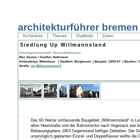
architekturführer bremen
Architekten
Themen
Stadtteile
Zeiten
Siedlung Up Willmannsland
Arbeitsgemeinschaft: Säume&Hafemann
Max Säume / Günther Hafemann
Gebäudetyp: Wohnhaus | Stadtteil: Burglesum | Baujahr: 1955-57 | Bauherr:
Straße:
Up Willmannsland 5
Das 60 Hektar umfassende Baugebiet „Willmannsland“ in L
alten Heerstraße und der Bahnstrecke nach Vegesack war be
Bebauungsplans 1953 Gegenstand heftiger Debatten. Der Gru
ursprünglich geplanten Einzel- und Doppelhäuser wollte die