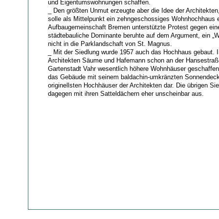
und Eigentumswohnungen schaffen.
_ Den größten Unmut erzeugte aber die Idee der Architekten
solle als Mittelpunkt ein zehngeschossiges Wohnhochhaus e
Aufbaugemeinschaft Bremen unterstützte Protest gegen ein
städtebauliche Dominante beruhte auf dem Argument, ein „W
nicht in die Parklandschaft von St. Magnus.
_ Mit der Siedlung wurde 1957 auch das Hochhaus gebaut. I
Architekten Säume und Hafemann schon an der Hansestraße
Gartenstadt Vahr wesentlich höhere Wohnhäuser geschaffen.
das Gebäude mit seinem baldachin-umkränzten Sonnendeck
originellsten Hochhäuser der Architekten dar. Die übrigen Si
dagegen mit ihren Satteldächern eher unscheinbar aus.