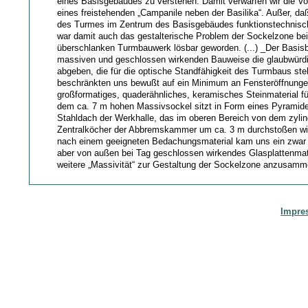
eines Basisgebäudes zu verstehen. Damit verwarfen wir die Vor
eines freistehenden „Campanile neben der Basilika“. Außer, da
des Turmes im Zentrum des Basisgebäudes funktionstechnische
war damit auch das gestalterische Problem der Sockelzone be
überschlanken Turmbauwerk lösbar geworden. (...) _Der Basisba
massiven und geschlossen wirkenden Bauweise die glaubwürdi
abgeben, die für die optische Standfähigkeit des Turmbaus ste
beschränkten uns bewußt auf ein Minimum an Fensteröffnunge
großformatiges, quaderähnliches, keramisches Steinmaterial f
dem ca. 7 m hohen Massivsockel sitzt in Form eines Pyrami
Stahldach der Werkhalle, das im oberen Bereich von dem zylin
Zentralköcher der Abbremskammer um ca. 3 m durchstoßen wi
nach einem geeigneten Bedachungsmaterial kam uns ein zwar l
aber von außen bei Tag geschlossen wirkendes Glasplattenmat
weitere „Massivität“ zur Gestaltung der Sockelzone anzusamm
Impre