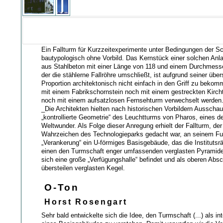
Ein Fallturm für Kurzzeitexperimente unter Bedingungen der Sc
bautypologisch ohne Vorbild. Das Kernstück einer solchen Anl
aus Stahlbeton mit einer Länge von 118 und einem Durchmesse
der die stählerne Fallröhre umschließt, ist aufgrund seiner übe
Proportion architektonisch nicht einfach in den Griff zu bekom
mit einem Fabrikschornstein noch mit einem gestreckten Kirch
noch mit einem aufsatzlosen Fernsehturm verwechselt werden
_Die Architekten hielten nach historischen Vorbildern Ausschau.
„kontrollierte Geometrie“ des Leuchtturms von Pharos, eines d
Weltwunder. Als Folge dieser Anregung erhielt der Fallturm, der
Wahrzeichen des Technologieparks gedacht war, an seinem Fu
„Verankerung“ ein U-förmiges Basisgebäude, das die Instituts
einen den Turmschaft enger umfassenden verglasten Pyramid
sich eine große „Verfügungshalle“ befindet und als oberen Abs
übersteilen verglasten Kegel.
O-Ton
Horst Rosengart
Sehr bald entwickelte sich die Idee, den Turmschaft (...) als in