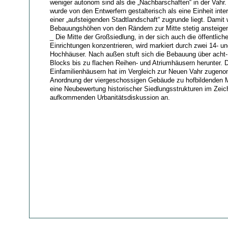
weniger autonom sind als die „Nachbarschaften“ in der Vahr.
wurde von den Entwerfern gestalterisch als eine Einheit interp
einer „aufsteigenden Stadtlandschaft“ zugrunde liegt. Damit
Bebauungshöhen von den Rändern zur Mitte stetig ansteigen
_ Die Mitte der Großsiedlung, in der sich auch die öffentlic
Einrichtungen konzentrieren, wird markiert durch zwei 14- u
Hochhäuser. Nach außen stuft sich die Bebauung über acht-
Blocks bis zu flachen Reihen- und Atriumhäusern herunter. D
Einfamilienhäusern hat im Vergleich zur Neuen Vahr zugeno
Anordnung der viergeschossigen Gebäude zu hofbildenden M
eine Neubewertung historischer Siedlungsstrukturen im Zeic
aufkommenden Urbanitätsdiskussion an.