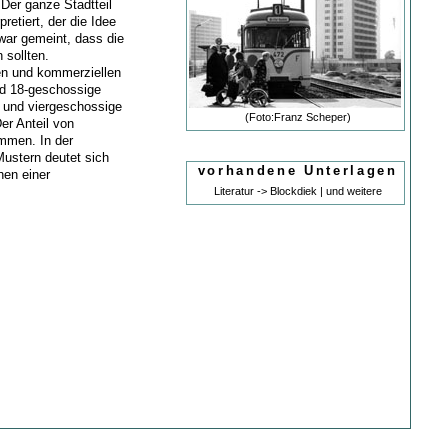
 Der ganze Stadtteil
retiert, der die Idee
 war gemeint, dass die
 sollten.
hen und kommerziellen
nd 18-geschossige
 und viergeschossige
(Foto:Franz Scheper)
er Anteil von
mmen. In der
ustern deutet sich
vorhandene Unterlagen
hen einer
Literatur -> Blockdiek | und weitere