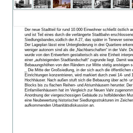
Der neue Stadtteil für rund 10.000 Einwohner schließt östlich 
und ist Teil eines durch die verlängerte Stadtbahn erschlossen
Siedlungsbandes,südlich der A 27, das später in Tenever sein
Der Lageplan lässt eine Untergliederung in drei Quartiere erken
weniger autonom sind als die „Nachbarschaften“ in der Vahr. De
wurde von den Entwerfern gestalterisch als eine Einheit interpre
einer „aufsteigenden Stadtlandschaft“ zugrunde liegt. Damit wa
Bebauungshöhen von den Rändern zur Mitte stetig ansteigen so
_ Die Mitte der Großsiedlung, in der sich auch die öffentliche
Einrichtungen konzentrieren, wird markiert durch zwei 14- und
Hochhäuser. Nach außen stuft sich die Bebauung über acht- u
Blocks bis zu flachen Reihen- und Atriumhäusern herunter. Der
Einfamilienhäusern hat im Vergleich zur Neuen Vahr zugenomm
Anordnung der viergeschossigen Gebäude zu hofbildenden Mus
eine Neubewertung historischer Siedlungsstrukturen im Zeichen
aufkommenden Urbanitätsdiskussion an.