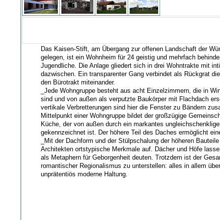
Das Kaisen-Stift, am Übergang zur offenen Landschaft der 
gelegen, ist ein Wohnheim für 24 geistig und mehrfach behinde
Jugendliche. Die Anlage gliedert sich in drei Wohntrakte mit in
dazwischen. Ein transparenter Gang verbindet als Rückgrat die
den Bürotrakt miteinander.
_Jede Wohngruppe besteht aus acht Einzelzimmern, die in Wi
sind und von außen als verputzte Baukörper mit Flachdach er
vertikale Verbretterungen sind hier die Fenster zu Bändern z
Mittelpunkt einer Wohngruppe bildet der großzügige Gemeinsc
Küche, der von außen durch ein markantes ungleichschenklig
gekennzeichnet ist. Der höhere Teil des Daches ermöglicht ei
_Mit der Dachform und der Stülpschalung der höheren Bauteil
Architekten ortstypische Merkmale auf. Dächer und Höfe lasse
als Metaphern für Geborgenheit deuten. Trotzdem ist der Gesa
romantischer Regionalismus zu unterstellen: alles in allem übe
unprätentiös moderne Haltung.