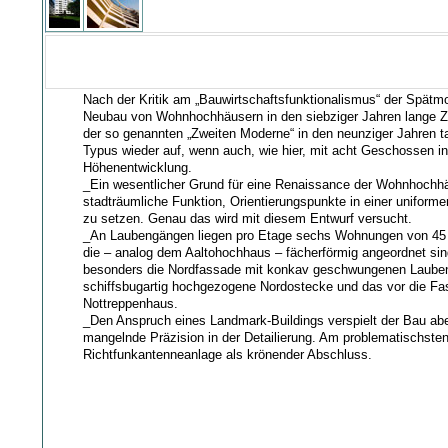
Nach der Kritik am „Bauwirtschaftsfunktionalismus“ der Spätm
Neubau von Wohnhochhäusern in den siebziger Jahren lange Zei
der so genannten „Zweiten Moderne“ in den neunziger Jahren t
Typus wieder auf, wenn auch, wie hier, mit acht Geschossen i
Höhenentwicklung.
_Ein wesentlicher Grund für eine Renaissance der Wohnhochhäu
stadträumliche Funktion, Orientierungspunkte in einer uniforme
zu setzen. Genau das wird mit diesem Entwurf versucht.
_An Laubengängen liegen pro Etage sechs Wohnungen von 45
die – analog dem Aaltohochhaus – fächerförmig angeordnet sind
besonders die Nordfassade mit konkav geschwungenen Laube
schiffsbugartig hochgezogene Nordostecke und das vor die Fa
Nottreppenhaus.
_Den Anspruch eines Landmark-Buildings verspielt der Bau abe
mangelnde Präzision in der Detailierung. Am problematischste
Richtfunkantenneanlage als krönender Abschluss.