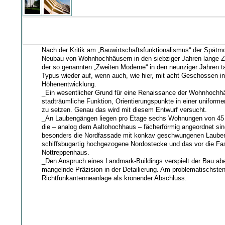
Nach der Kritik am „Bauwirtschaftsfunktionalismus“ der Spätm
Neubau von Wohnhochhäusern in den siebziger Jahren lange Zei
der so genannten „Zweiten Moderne“ in den neunziger Jahren t
Typus wieder auf, wenn auch, wie hier, mit acht Geschossen i
Höhenentwicklung.
_Ein wesentlicher Grund für eine Renaissance der Wohnhochhäu
stadträumliche Funktion, Orientierungspunkte in einer uniforme
zu setzen. Genau das wird mit diesem Entwurf versucht.
_An Laubengängen liegen pro Etage sechs Wohnungen von 45
die – analog dem Aaltohochhaus – fächerförmig angeordnet sind
besonders die Nordfassade mit konkav geschwungenen Laube
schiffsbugartig hochgezogene Nordostecke und das vor die Fa
Nottreppenhaus.
_Den Anspruch eines Landmark-Buildings verspielt der Bau abe
mangelnde Präzision in der Detailierung. Am problematischste
Richtfunkantenneanlage als krönender Abschluss.