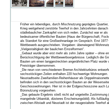
Früher ein lebendiges, durch Mischnutzung geprägtes Quartier
Krieg weitgehend zerstörte Teerhof in den Jahrzehnten danach 
städtebaulicher Zankapfel von sich reden. Zunächst war er als
bedeutsamer öffentlicher Bauten (Haus der Bürgerschaft, Foc
als Standort für eine Großwohnanlage im Gespräch. Erst 1977 
Wettbewerb ausgeschrieben. Vorgaben: überwiegend Wohnnut
„Vielgestaltigkeit der baulichen Einzelformen“.
_Gebaut wurde aber erst mehr als zehn Jahre später – ohne e
Berücksichtigung der Wettbewerbsergebnisse. Lediglich die G
Bauten um einen langgestreckten angerähnlichen Platz wurde
Preisträger übernommen.
_Die neun von verschiedenen Bremer Architekturbüros entworfe
sechsstöckigen Zeilen enthalten 220 hochwertige Wohnungen.
Neustadtseite Zweifamilien-Reihenhäuser als Doppelmaisonett
befinden sich in den sechsstöckigen Bauten an der Weserseit
Geschosswohnungen. Hier ist in der Erdgeschosszone auch La
Büronutzung vorgesehen.
_Das gebaute Ergebnis stieß nicht auf ungeteilte Zustimmung (
mangelnde Urbanität, düsteres Erscheinungsbild). Als fußläufi
zwischen Altstadt und Neustadt ist der neugestaltete Teerhof abe