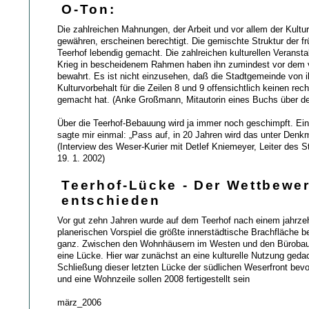
O-Ton:
Die zahlreichen Mahnungen, der Arbeit und vor allem der Kult
gewähren, erscheinen berechtigt. Die gemischte Struktur der fr
Teerhof lebendig gemacht. Die zahlreichen kulturellen Verans
Krieg in bescheidenem Rahmen haben ihn zumindest vor dem 
bewahrt. Es ist nicht einzusehen, daß die Stadtgemeinde von 
Kulturvorbehalt für die Zeilen 8 und 9 offensichtlich keinen re
gemacht hat. (Anke Großmann, Mitautorin eines Buchs über de
Über die Teerhof-Bebauung wird ja immer noch geschimpft. Ein
sagte mir einmal: „Pass auf, in 20 Jahren wird das unter Denkm
(Interview des Weser-Kurier mit Detlef Kniemeyer, Leiter des 
19. 1. 2002)
Teerhof-Lücke - Der Wettbewer
entschieden
Vor gut zehn Jahren wurde auf dem Teerhof nach einem jahrze
planerischen Vorspiel die größte innerstädtische Brachfläche b
ganz. Zwischen den Wohnhäusern im Westen und den Bürobaut
eine Lücke. Hier war zunächst an eine kulturelle Nutzung gedac
Schließung dieser letzten Lücke der südlichen Weserfront bev
und eine Wohnzeile sollen 2008 fertigestellt sein
märz_2006