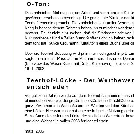
O-Ton:
Die zahlreichen Mahnungen, der Arbeit und vor allem der Kult
gewähren, erscheinen berechtigt. Die gemischte Struktur der fr
Teerhof lebendig gemacht. Die zahlreichen kulturellen Verans
Krieg in bescheidenem Rahmen haben ihn zumindest vor dem 
bewahrt. Es ist nicht einzusehen, daß die Stadtgemeinde von 
Kulturvorbehalt für die Zeilen 8 und 9 offensichtlich keinen re
gemacht hat. (Anke Großmann, Mitautorin eines Buchs über de
Über die Teerhof-Bebauung wird ja immer noch geschimpft. Ein
sagte mir einmal: „Pass auf, in 20 Jahren wird das unter Denkm
(Interview des Weser-Kurier mit Detlef Kniemeyer, Leiter des 
19. 1. 2002)
Teerhof-Lücke - Der Wettbewer
entschieden
Vor gut zehn Jahren wurde auf dem Teerhof nach einem jahrze
planerischen Vorspiel die größte innerstädtische Brachfläche b
ganz. Zwischen den Wohnhäusern im Westen und den Bürobaut
eine Lücke. Hier war zunächst an eine kulturelle Nutzung gedac
Schließung dieser letzten Lücke der südlichen Weserfront bev
und eine Wohnzeile sollen 2008 fertigestellt sein
märz_2006