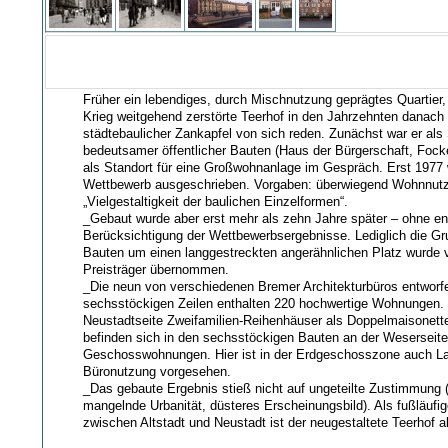
Früher ein lebendiges, durch Mischnutzung geprägtes Quartier
Krieg weitgehend zerstörte Teerhof in den Jahrzehnten danach 
städtebaulicher Zankapfel von sich reden. Zunächst war er als
bedeutsamer öffentlicher Bauten (Haus der Bürgerschaft, Foc
als Standort für eine Großwohnanlage im Gespräch. Erst 1977 
Wettbewerb ausgeschrieben. Vorgaben: überwiegend Wohnnut
„Vielgestaltigkeit der baulichen Einzelformen“.
_Gebaut wurde aber erst mehr als zehn Jahre später – ohne e
Berücksichtigung der Wettbewerbsergebnisse. Lediglich die G
Bauten um einen langgestreckten angerähnlichen Platz wurde
Preisträger übernommen.
_Die neun von verschiedenen Bremer Architekturbüros entworfe
sechsstöckigen Zeilen enthalten 220 hochwertige Wohnungen.
Neustadtseite Zweifamilien-Reihenhäuser als Doppelmaisonett
befinden sich in den sechsstöckigen Bauten an der Weserseit
Geschosswohnungen. Hier ist in der Erdgeschosszone auch La
Büronutzung vorgesehen.
_Das gebaute Ergebnis stieß nicht auf ungeteilte Zustimmung (
mangelnde Urbanität, düsteres Erscheinungsbild). Als fußläufi
zwischen Altstadt und Neustadt ist der neugestaltete Teerhof abe