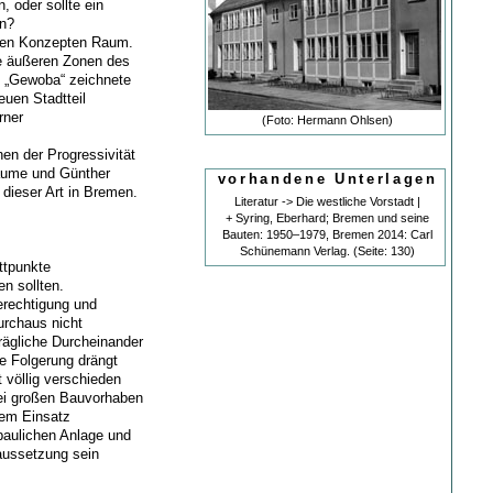
, oder sollte ein
en?
iden Konzepten Raum.
ie äußeren Zonen des
 „Gewoba“ zeichnete
euen Stadtteil
rner
(Foto: Hermann Ohlsen)
en der Progressivität
äume und Günther
vorhandene Unterlagen
ieser Art in Bremen.
Literatur -> Die westliche Vorstadt |
+ Syring, Eberhard; Bremen und seine
Bauten: 1950–1979, Bremen 2014: Carl
Schünemann Verlag. (Seite: 130)
ttpunkte
en sollten.
erechtigung und
urchaus nicht
trägliche Durcheinander
e Folgerung drängt
 völlig verschieden
 bei großen Bauvorhaben
mem Einsatz
baulichen Anlage und
aussetzung sein