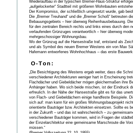
Wiederaufbau in der typischen Bremer-Haus-Struktur erfolgen
„aufgelockerter“ Stadtteil mit größeren Wohnbauten entsteh
Der Kompromiss, der schließlich umgesetzt wurde, gab be
Die „Bremer Treuhand“ und die „Bremer Schoß“ betreuten d
Bebauungsgebiets – hier überwog Reihenhausbebauung. Die
für den zentralen Bereich rechts und links eines durch den n
verlaufenden Grünzuges verantwortlich – hier überwog mode
mehrgeschossiger Wohnungsbau.
Wo der Grünzug auf die Hansestraße traf, entstand als Zeich
und als Symbol des neuen Bremer Westens ein von Max S
Hafemann entworfenes Wohnhochhaus – das erste Bauwerk d
O-Ton:
„Die Besichtigung des Westens ergab weiter, dass die Schni
verschiedener Architekturen weniger hart in Erscheinung tret
Flachdächer und Giebeldächer mögen gleichermaßen ihre B
Anhänger haben. Wo sich beide mischen, ist der Eindruck d
erfreulich. In der Nähe der Hansestraße gibt es für das uner
von Flach- und Giebeldächern einige handfeste Beispiele. Di
sich auf: man kann für ein großes Wohnungsbauprojekt nicht
orientierte Bauträger bzw. Architekten einsetzen. Sollte es
in der Zukunft – und das ist wahrscheinlich – zu gemeinsa
verschiedener Bauträger kommen, wird in Fragen der städte
der Einzelarchitektur eine gemeinsame Marschroute die Vor
müssen.“
(Bremer Volkszeitung 22. 10. 1955)