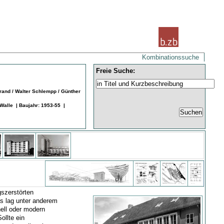
Kombinationssuche
Freie Suche:
and / Walter Schlempp / Günther
alle | Baujahr: 1953-55 |
gszerstörten
as lag unter anderem
nell oder modern
ollte ein