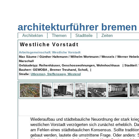
architekturführer bremen
Architekten
Themen
Stadtteile
Zeiten
Westliche Vorstadt
Arbeitsgemeinschaft: Westliche Vorstadt
Max Säume / Günther Hafemann / Wilhelm Wortmann / Wessels / Werner Hebebr
Marschall
Gebäudetyp: Reihenhäuser, Geschosswohnungen, Wohnhochhaus | Stadtteil: W
Bauherr: GEWOBA , Bremer Treuhand, Schoß, |
Straße:
Utbremen, Steffensweg, Westend
Wiederaufbau und städtebauliche Neuordnung der stark krie
westlichen Vorstadt verzögerten sich zunächst erheblich. D
am Fehlen eines städtebaulichen Konsensus. Sollte traditio
gebaut werden, lautete die umstrittene Frage. Oder anders: S