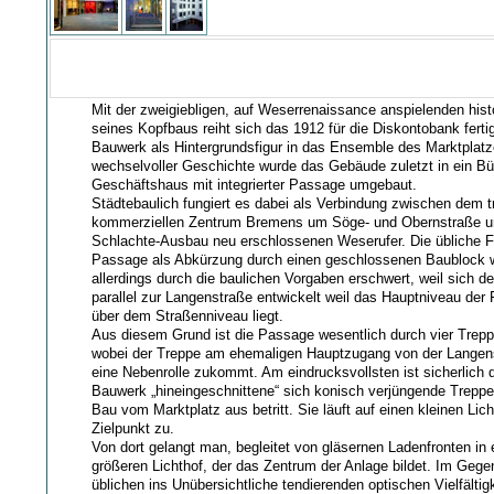
Mit der zweigiebligen, auf Weserrenaissance anspielenden his
seines Kopfbaus reiht sich das 1912 für die Diskontobank fertig
Bauwerk als Hintergrundsfigur in das Ensemble des Marktplatz
wechselvoller Geschichte wurde das Gebäude zuletzt in ein Bü
Geschäftshaus mit integrierter Passage umgebaut.
Städtebaulich fungiert es dabei als Verbindung zwischen dem tr
kommerziellen Zentrum Bremens um Söge- und Obernstraße 
Schlachte-Ausbau neu erschlossenen Weserufer. Die übliche F
Passage als Abkürzung durch einen geschlossenen Baublock wi
allerdings durch die baulichen Vorgaben erschwert, weil sich d
parallel zur Langenstraße entwickelt weil das Hauptniveau der
über dem Straßenniveau liegt.
Aus diesem Grund ist die Passage wesentlich durch vier Trep
wobei der Treppe am ehemaligen Hauptzugang von der Langen
eine Nebenrolle zukommt. Am eindrucksvollsten ist sicherlich d
Bauwerk „hineingeschnittene“ sich konisch verjüngende Treppe
Bau vom Marktplatz aus betritt. Sie läuft auf einen kleinen Lic
Zielpunkt zu.
Von dort gelangt man, begleitet von gläsernen Ladenfronten in 
größeren Lichthof, der das Zentrum der Anlage bildet. Im Gege
üblichen ins Unübersichtliche tendierenden optischen Vielfältig