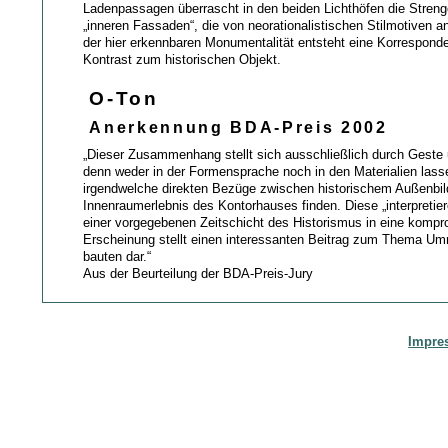
Ladenpassagen überrascht in den beiden Lichthöfen die Strenge
„inneren Fassaden“, die von neorationalistischen Stilmotiven a
der hier erkennbaren Monumentalität entsteht eine Korrespond
Kontrast zum historischen Objekt.
O-Ton
Anerkennung BDA-Preis 2002
„Dieser Zusammenhang stellt sich ausschließlich durch Geste 
denn weder in der Formensprache noch in den Materialien lass
irgendwelche direkten Bezüge zwischen historischem Außenbi
Innenraumerlebnis des Kontorhauses finden. Diese „interpreti
einer vorgegebenen Zeitschicht des Historismus in eine kompr
Erscheinung stellt einen interessanten Beitrag zum Thema Umn
bauten dar.“
Aus der Beurteilung der BDA-Preis-Jury
Impre