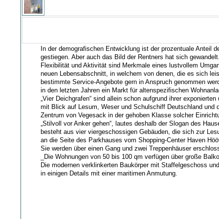
In der demografischen Entwicklung ist der prozentuale Anteil de
gestiegen. Aber auch das Bild der Rentners hat sich gewandelt. 
Flexibilität und Aktivität sind Merkmale eines lustvollem Umg
neuen Lebensabschnitt, in welchem von denen, die es sich lei
bestimmte Service-Angebote gern in Anspruch genommen werde
in den letzten Jahren ein Markt für altenspezifischen Wohnanla
„Vier Deichgrafen“ sind allein schon aufgrund ihrer exponierten
mit Blick auf Lesum, Weser und Schulschiff Deutschland und
Zentrum von Vegesack in der gehoben Klasse solcher Einricht
„Stilvoll vor Anker gehen“, lautes deshalb der Slogan des Haus
besteht aus vier viergeschossigen Gebäuden, die sich zur Les
an die Seite des Parkhauses vom Shopping-Center Haven Hööv
Sie werden über einen Gang und zwei Treppenhäuser erschlos
_Die Wohnungen von 50 bis 100 qm verfügen über große Balko
Die modernen verklinkerten Baukörper mit Staffelgeschoss und
in einigen Details mit einer maritimen Anmutung.