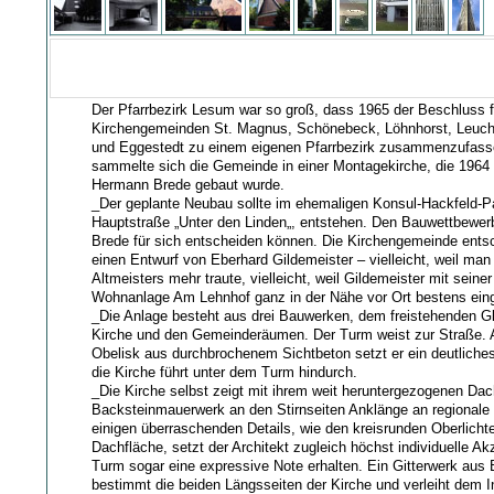
Der Pfarrbezirk Lesum war so groß, dass 1965 der Beschluss f
Kirchengemeinden St. Magnus, Schönebeck, Löhnhorst, Leuch
und Eggestedt zu einem eigenen Pfarrbezirk zusammenzufass
sammelte sich die Gemeinde in einer Montagekirche, die 1964
Hermann Brede gebaut wurde.
_Der geplante Neubau sollte im ehemaligen Konsul-Hackfeld-Pa
Hauptstraße „Unter den Linden„, entstehen. Den Bauwettbewe
Brede für sich entscheiden können. Die Kirchengemeinde entsc
einen Entwurf von Eberhard Gildemeister – vielleicht, weil man
Altmeisters mehr traute, vielleicht, weil Gildemeister mit seine
Wohnanlage Am Lehnhof ganz in der Nähe vor Ort bestens eing
_Die Anlage besteht aus drei Bauwerken, dem freistehenden G
Kirche und den Gemeinderäumen. Der Turm weist zur Straße. 
Obelisk aus durchbrochenem Sichtbeton setzt er ein deutliche
die Kirche führt unter dem Turm hindurch.
_Die Kirche selbst zeigt mit ihrem weit heruntergezogenen Da
Backsteinmauerwerk an den Stirnseiten Anklänge an regionale
einigen überraschenden Details, wie den kreisrunden Oberlichte
Dachfläche, setzt der Architekt zugleich höchst individuelle Ak
Turm sogar eine expressive Note erhalten. Ein Gitterwerk aus
bestimmt die beiden Längsseiten der Kirche und verleiht dem 