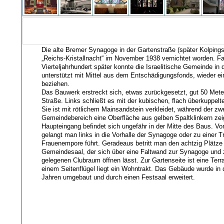
Die alte Bremer Synagoge in der Gartenstraße (später Kolpings
„Reichs-Kristallnacht“ im November 1938 vernichtet worden. Fa
Vierteljahrhundert später konnte die Israelitische Gemeinde in
unterstützt mit Mittel aus dem Entschädigungsfonds, wieder e
beziehen.
Das Bauwerk erstreckt sich, etwas zurückgesetzt, gut 50 Mete
Straße. Links schließt es mit der kubischen, flach überkuppel
Sie ist mit rötlichem Mainsandstein verkleidet, während der z
Gemeindebereich eine Oberfläche aus gelben Spaltklinkern zei
Haupteingang befindet sich ungefähr in der Mitte des Baus. V
gelangt man links in die Vorhalle der Synagoge oder zu einer T
Frauenempore führt. Geradeaus betritt man den achtzig Plätz
Gemeindesaal, der sich über eine Faltwand zur Synagoge und 
gelegenen Clubraum öffnen lässt. Zur Gartenseite ist eine Terr
einem Seitenflügel liegt ein Wohntrakt. Das Gebäude wurde in
Jahren umgebaut und durch einen Festsaal erweitert.