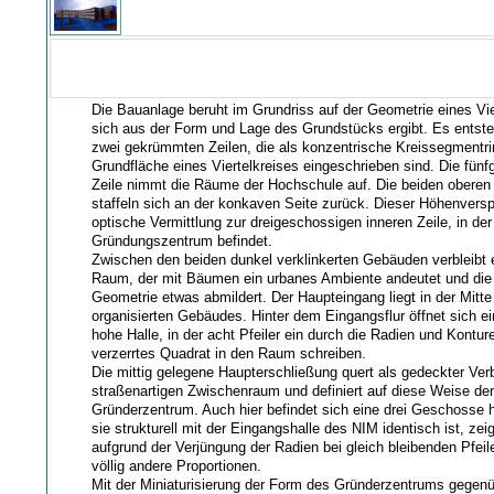
Die Bauanlage beruht im Grundriss auf der Geometrie eines Vie
sich aus der Form und Lage des Grundstücks ergibt. Es entste
zwei gekrümmten Zeilen, die als konzentrische Kreissegmentri
Grundfläche eines Viertelkreises eingeschrieben sind. Die fün
Zeile nimmt die Räume der Hochschule auf. Die beiden obere
staffeln sich an der konkaven Seite zurück. Dieser Höhenversp
optische Vermittlung zur dreigeschossigen inneren Zeile, in der
Gründungszentrum befindet.
Zwischen den beiden dunkel verklinkerten Gebäuden verbleibt e
Raum, der mit Bäumen ein urbanes Ambiente andeutet und die 
Geometrie etwas abmildert. Der Haupteingang liegt in der Mitt
organisierten Gebäudes. Hinter dem Eingangsflur öffnet sich e
hohe Halle, in der acht Pfeiler ein durch die Radien und Konture
verzerrtes Quadrat in den Raum schreiben.
Die mittig gelegene Haupterschließung quert als gedeckter Ve
straßenartigen Zwischenraum und definiert auf diese Weise d
Gründerzentrum. Auch hier befindet sich eine drei Geschosse 
sie strukturell mit der Eingangshalle des NIM identisch ist, ze
aufgrund der Verjüngung der Radien bei gleich bleibenden Pfeil
völlig andere Proportionen.
Mit der Miniaturisierung der Form des Gründerzentrums gegen