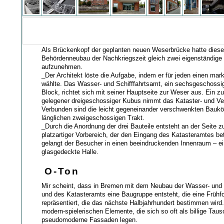
Als Brückenkopf der geplanten neuen Weserbrücke hatte diese
Behördenneubau der Nachkriegszeit gleich zwei eigenständige
aufzunehmen.
_Der Architekt löste die Aufgabe, indem er für jeden einen ma
wählte. Das Wasser- und Schifffahrtsamt, ein sechsgeschossig
Block, richtet sich mit seiner Hauptseite zur Weser aus. Ein z
gelegener dreigeschossiger Kubus nimmt das Kataster- und V
Verbunden sind die leicht gegeneinander verschwenkten Baukö
länglichen zweigeschossigen Trakt.
_Durch die Anordnung der drei Bauteile entsteht an der Seite z
platzartiger Vorbereich, der den Eingang des Katasteramtes bet
gelangt der Besucher in einen beeindruckenden Innenraum – ei
glasgedeckte Halle.
O-Ton
Mir scheint, dass in Bremen mit dem Neubau der Wasser- und S
und des Katasteramts eine Baugruppe entsteht, die eine Frühf
repräsentiert, die das nächste Halbjahrhundert bestimmen wird. 
modern-spielerischen Elemente, die sich so oft als billige Tau
pseudomoderne Fassaden legen.