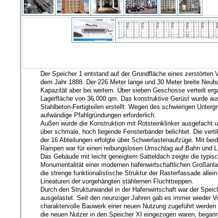
Der Speicher 1 entstand auf der Grundfläche eines zerstörten
dem Jahr 1888. Der 226 Meter lange und 30 Meter breite Neub
Kapazität aber bei weitem. Über sieben Geschosse verteilt erg
Lagerfläche von 36.000 qm. Das konstruktive Gerüst wurde a
Stahlbeton-Fertigteilen erstellt. Wegen des schwierigen Unter
aufwändige Pfahlgründungen erforderlich.
Außen wurde die Konstruktion mit Rotsteinklinker ausgefacht 
über schmale, hoch liegende Fensterbänder belichtet. Die vert
der 16 Abteilungen erfolgte über Schwerlastenaufzüge. Mit beid
Rampen war für einen reibungslosen Umschlag auf Bahn und 
Das Gebäude mit leicht geneigtem Satteldach zeigte die typis
Monumentalität einer modernen hafenwirtschaftlichen Großanla
die strenge funktionalistische Struktur der Rasterfassade allein
Lineaturen der vorgehängten stählernen Fluchttreppen.
Durch den Strukturwandel in der Hafenwirtschaft war der Spei
ausgelastet. Seit den neunziger Jahren gab es immer wieder V
charaktervolle Bauwerk einer neuen Nutzung zugeführt werde
die neuen Nutzer in den Speicher XI eingezogen waren, began