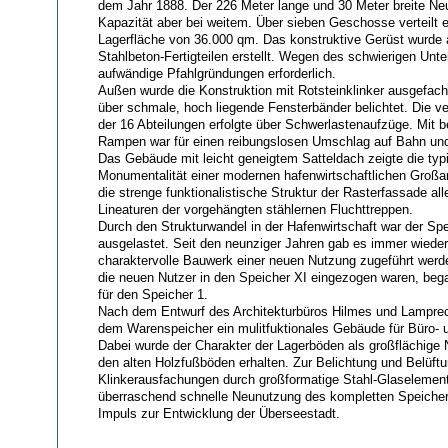
dem Jahr 1888. Der 226 Meter lange und 30 Meter breite Ne
Kapazität aber bei weitem. Über sieben Geschosse verteilt e
Lagerfläche von 36.000 qm. Das konstruktive Gerüst wurde
Stahlbeton-Fertigteilen erstellt. Wegen des schwierigen Unt
aufwändige Pfahlgründungen erforderlich.
Außen wurde die Konstruktion mit Rotsteinklinker ausgefach
über schmale, hoch liegende Fensterbänder belichtet. Die ve
der 16 Abteilungen erfolgte über Schwerlastenaufzüge. Mit be
Rampen war für einen reibungslosen Umschlag auf Bahn un
Das Gebäude mit leicht geneigtem Satteldach zeigte die typ
Monumentalität einer modernen hafenwirtschaftlichen Großa
die strenge funktionalistische Struktur der Rasterfassade all
Lineaturen der vorgehängten stählernen Fluchttreppen.
Durch den Strukturwandel in der Hafenwirtschaft war der Sp
ausgelastet. Seit den neunziger Jahren gab es immer wieder
charaktervolle Bauwerk einer neuen Nutzung zugeführt wer
die neuen Nutzer in den Speicher XI eingezogen waren, beg
für den Speicher 1.
Nach dem Entwurf des Architekturbüros Hilmes und Lampre
dem Warenspeicher ein mulitfuktionales Gebäude für Büro- 
Dabei wurde der Charakter der Lagerböden als großflächige 
den alten Holzfußböden erhalten. Zur Belichtung und Belüft
Klinkerausfachungen durch großformatige Stahl-Glaselement
überraschend schnelle Neunutzung des kompletten Speicher 
Impuls zur Entwicklung der Überseestadt.