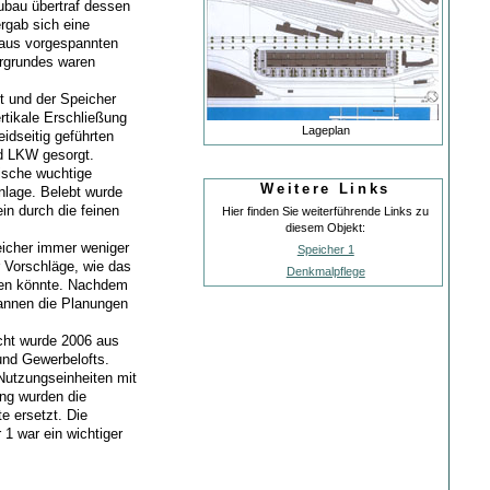
ubau übertraf dessen
rgab sich eine
 aus vorgespannten
ergrundes waren
t und der Speicher
rtikale Erschließung
Lageplan
idseitig geführten
d LKW gesorgt.
ische wuchtige
Weitere Links
nlage. Belebt wurde
ein durch die feinen
Hier finden Sie weiterführende Links zu
diesem Objekt:
eicher immer weniger
Speicher 1
 Vorschläge, wie das
Denkmalpflege
den könnte. Nachdem
annen die Planungen
cht wurde 2006 aus
und Gewerbelofts.
Nutzungseinheiten mit
ung wurden die
e ersetzt. Die
1 war ein wichtiger