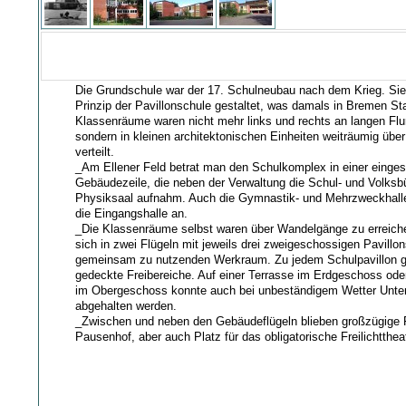
Die Grundschule war der 17. Schulneubau nach dem Krieg. Si
Prinzip der Pavillonschule gestaltet, was damals in Bremen St
Klassenräume waren nicht mehr links und rechts an langen Flur
sondern in kleinen architektonischen Einheiten weiträumig übe
verteilt.
_Am Ellener Feld betrat man den Schulkomplex in einer einge
Gebäudezeile, die neben der Verwaltung die Schul- und Volksb
Physiksaal aufnahm. Auch die Gymnastik- und Mehrzweckhalle
die Eingangshalle an.
_Die Klassenräume selbst waren über Wandelgänge zu erreich
sich in zwei Flügeln mit jeweils drei zweigeschossigen Pavillo
gemeinsam zu nutzenden Werkraum. Zu jedem Schulpavillon g
gedeckte Freibereiche. Auf einer Terrasse im Erdgeschoss oder
im Obergeschoss konnte auch bei unbeständigem Wetter Unterr
abgehalten werden.
_Zwischen und neben den Gebäudeflügeln blieben großzügige 
Pausenhof, aber auch Platz für das obligatorische Freilichttheat