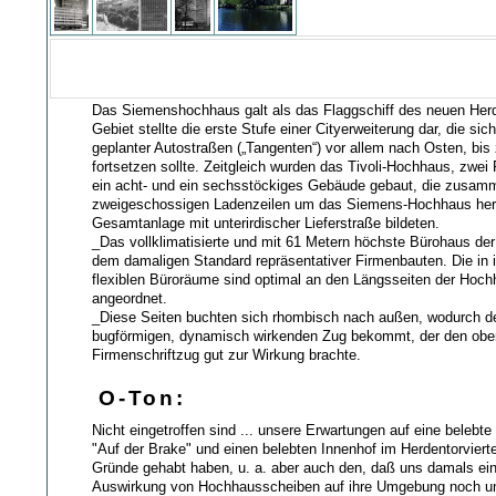
Das Siemenshochhaus galt als das Flaggschiff des neuen Herd
Gebiet stellte die erste Stufe einer Cityerweiterung dar, die sic
geplanter Autostraßen („Tangenten“) vor allem nach Osten, bis
fortsetzen sollte. Zeitgleich wurden das Tivoli-Hochhaus, zwei
ein acht- und ein sechsstöckiges Gebäude gebaut, die zusam
zweigeschossigen Ladenzeilen um das Siemens-Hochhaus he
Gesamtanlage mit unterirdischer Lieferstraße bildeten.
_Das vollklimatisierte und mit 61 Metern höchste Bürohaus der
dem damaligen Standard repräsentativer Firmenbauten. Die in 
flexiblen Büroräume sind optimal an den Längsseiten der Hoc
angeordnet.
_Diese Seiten buchten sich rhombisch nach außen, wodurch d
bugförmigen, dynamisch wirkenden Zug bekommt, der den ob
Firmenschriftzug gut zur Wirkung brachte.
O-Ton:
Nicht eingetroffen sind ... unsere Erwartungen auf eine belebt
"Auf der Brake" und einen belebten Innenhof im Herdentorviert
Gründe gehabt haben, u. a. aber auch den, daß uns damals e
Auswirkung von Hochhausscheiben auf ihre Umgebung noch un