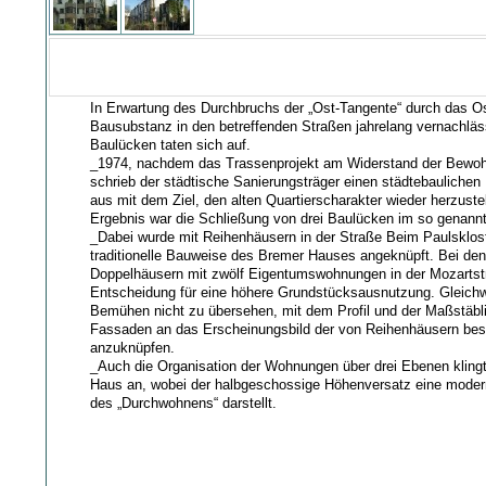
In Erwartung des Durchbruchs der „Ost-Tangente“ durch das Ost
Bausubstanz in den betreffenden Straßen jahrelang vernachläs
Baulücken taten sich auf.
_1974, nachdem das Trassenprojekt am Widerstand der Bewohn
schrieb der städtische Sanierungsträger einen städtebauliche
aus mit dem Ziel, den alten Quartierscharakter wieder herzuste
Ergebnis war die Schließung von drei Baulücken im so genannt
_Dabei wurde mit Reihenhäusern in der Straße Beim Paulsklost
traditionelle Bauweise des Bremer Hauses angeknüpft. Bei den
Doppelhäusern mit zwölf Eigentumswohnungen in der Mozartstr
Entscheidung für eine höhere Grundstücksausnutzung. Gleichw
Bemühen nicht zu übersehen, mit dem Profil und der Maßstäbli
Fassaden an das Erscheinungsbild der von Reihenhäusern b
anzuknüpfen.
_Auch die Organisation der Wohnungen über drei Ebenen kling
Haus an, wobei der halbgeschossige Höhenversatz eine modern
des „Durchwohnens“ darstellt.