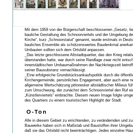
Mit dem 1959 von der Bürgerschaft beschlossenen „Gesetz, be
bauliche Gestaltung des Schnoorviertels und der Umgebung de
Kirche“, kurz „Schnoorstatut“ genannt, wurde erstmals in Deut
bauliches Ensemble als schützenswertes Baudenkmal anerkan
Umbauten sollten sich dem Ortsbild anpassen.
_Das letzte geschlossene Altstadtquartier, das den Krieg relat
überstanden hatte, war durch seine Randlage zwar nicht entsc
innerstädtischen Umbaumaßnahmen der Nachkriegszeit betroff
seiner Bausubstanz vernachlässigt.
_Eine erfolgreiche Grundstücksankaufspolitik durch die öffentl
Kirchengemeinde, persönliches Engagement, aber auch eine n
allgemeine Wertschätzung pittoresker altstädtischer Milieus füh
zum Umschwung, der zunächst dem Schnoorviertel den Ruf ei
„Künstlerviertels“ einbrachte. Diesem neuen Image folgte umge
des Quartiers zu einem touristischen Highlight der Stadt.
O-Ton
Alle in diesem Gebiet zu errichtenden, zu verändernden und z
Bauwerke haben sich in Maßstab und Baustoffen ihrer Umgebu
daß sie das Ortsbild nicht beeinträchtigen. Jedes einzelne Hau