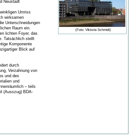
nd Neustadt
fwinkligen Umriss
sch wirksamen
 die Unterschneidungen
tlichen Raum ein.
(Foto: Viktoria Schmidt)
en lichten Foyer, das
. Tatsächlich stellt
ichtige Komponente
zigartiger Blick auf
dert durch
kung, Verzahnung von
es und des
rialien und
nenräumlich – teils
eil (Ausszug) BDA-