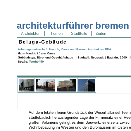
architekturführer bremen
Architekten
Themen
Stadtteile
Zeiten
Beluga-Gebäude
Arbeitsgemeinschaft: Haslob, Kruse und Partner Architekten BDA
Harm Haslob / Jens Kruse
Gebäudetyp: Büro- und Geschäftshaus | Stadtteil: Neustadt | Baujahr: 2009 |
Straße:
Teerhof 59
Auf dem letzten freien Grundstück der Weserhalbinsel Teerh
städtebaulich herausragender Lage der Firmensitz einer Reed
großen Volumens gelingt es dem Bauwerk, einerseits zwisc
Wohnbebauung im Westen und den Bürohäusern im Osten ei