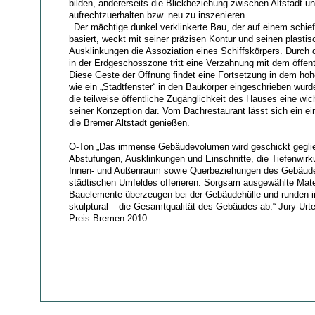
bilden, andererseits die Blickbeziehung zwischen Altstadt u
aufrechtzuerhalten bzw. neu zu inszenieren.
_Der mächtige dunkel verklinkerte Bau, der auf einem schie
basiert, weckt mit seiner präzisen Kontur und seinen plasti
Ausklinkungen die Assoziation eines Schiffskörpers. Durch
in der Erdgeschosszone tritt eine Verzahnung mit dem öffen
Diese Geste der Öffnung findet eine Fortsetzung in dem hoh
wie ein „Stadtfenster“ in den Baukörper eingeschrieben wurde
die teilweise öffentliche Zugänglichkeit des Hauses eine w
seiner Konzeption dar. Vom Dachrestaurant lässt sich ein ein
die Bremer Altstadt genießen.
O-Ton „Das immense Gebäudevolumen wird geschickt geglie
Abstufungen, Ausklinkungen und Einschnitte, die Tiefenwir
Innen- und Außenraum sowie Querbeziehungen des Gebäud
städtischen Umfeldes offerieren. Sorgsam ausgewählte Mate
Bauelemente überzeugen bei der Gebäudehülle und runden in
skulptural – die Gesamtqualität des Gebäudes ab.“ Jury-Urt
Preis Bremen 2010