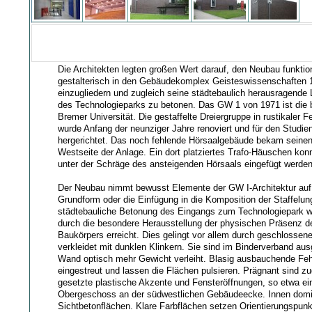
Die Architekten legten großen Wert darauf, den Neubau funktio
gestalterisch in den Gebäudekomplex Geisteswissenschaften 
einzugliedern und zugleich seine städtebaulich herausragend
des Technologieparks zu betonen. Das GW 1 von 1971 ist die b
Bremer Universität. Die gestaffelte Dreiergruppe in rustikaler Fe
wurde Anfang der neunziger Jahre renoviert und für den Studie
hergerichtet. Das noch fehlende Hörsaalgebäude bekam seinen
Westseite der Anlage. Ein dort platziertes Trafo-Häuschen kon
unter der Schräge des ansteigenden Hörsaals eingefügt werden
Der Neubau nimmt bewusst Elemente der GW I-Architektur auf
Grundform oder die Einfügung in die Komposition der Staffelun
städtebauliche Betonung des Eingangs zum Technologiepark w
durch die besondere Herausstellung der physischen Präsenz des
Baukörpers erreicht. Dies gelingt vor allem durch geschlosse
verkleidet mit dunklen Klinkern. Sie sind im Binderverband aus
Wand optisch mehr Gewicht verleiht. Blasig ausbauchende Feh
eingestreut und lassen die Flächen pulsieren. Prägnant sind z
gesetzte plastische Akzente und Fensteröffnungen, so etwa e
Obergeschoss an der südwestlichen Gebäudeecke. Innen domi
Sichtbetonflächen. Klare Farbflächen setzen Orientierungspunk