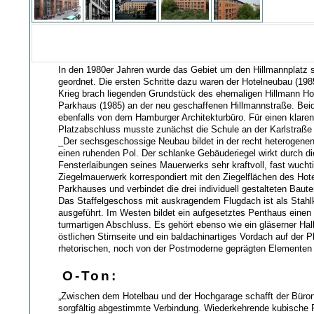
In den 1980er Jahren wurde das Gebiet um den Hillmannplatz s
geordnet. Die ersten Schritte dazu waren der Hotelneubau (19
Krieg brach liegenden Grundstück des ehemaligen Hillmann Ho
Parkhaus (1985) an der neu geschaffenen Hillmannstraße. Be
ebenfalls von dem Hamburger Architekturbüro. Für einen klaren
Platzabschluss musste zunächst die Schule an der Karlstraße
_Der sechsgeschossige Neubau bildet in der recht heterogen
einen ruhenden Pol. Der schlanke Gebäuderiegel wirkt durch die
Fensterlaibungen seines Mauerwerks sehr kraftvoll, fast wuchti
Ziegelmauerwerk korrespondiert mit den Ziegelflächen des Hot
Parkhauses und verbindet die drei individuell gestalteten Baute
Das Staffelgeschoss mit auskragendem Flugdach ist als Stahl
ausgeführt. Im Westen bildet ein aufgesetztes Penthaus eine
turmartigen Abschluss. Es gehört ebenso wie ein gläserner Hal
östlichen Stirnseite und ein baldachinartiges Vordach auf der P
rhetorischen, noch von der Postmoderne geprägten Elementen
O-Ton:
„Zwischen dem Hotelbau und der Hochgarage schafft der Büro
sorgfältig abgestimmte Verbindung. Wiederkehrende kubische