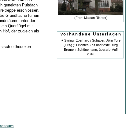
ich geneigten Pultdach
Freitreppe erschlossen,
ie Grundfläche für ein
(Foto: Maleen Richter)
nderäume unter der
 ein Querflügel mit
 Hof, der zugleich als
vorhandene Unterlagen
+ Syring, Eberhard / Schaper, Jörn Tore
(Hrsg.): Leichtes Zelt und feste Burg,
ussisch-orthodoxen
Bremen: Schünemann, überarb. Aufl.
2016.
ressum