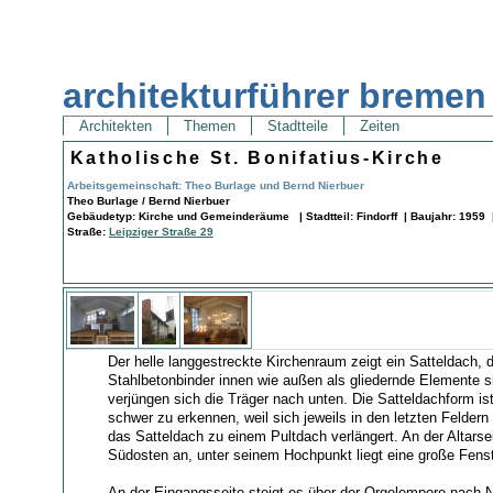
architekturführer bremen
Architekten
Themen
Stadtteile
Zeiten
Katholische St. Bonifatius-Kirche
Arbeitsgemeinschaft: Theo Burlage und Bernd Nierbuer
Theo Burlage / Bernd Nierbuer
Gebäudetyp: Kirche und Gemeinderäume | Stadtteil: Findorff | Baujahr: 1959 
Straße:
Leipziger Straße 29
Der helle langgestreckte Kirchenraum zeigt ein Satteldach,
Stahlbetonbinder innen wie außen als gliedernde Elemente s
verjüngen sich die Träger nach unten. Die Satteldachform is
schwer zu erkennen, weil sich jeweils in den letzten Feldern 
das Satteldach zu einem Pultdach verlängert. An der Altarsei
Südosten an, unter seinem Hochpunkt liegt eine große Fens
An der Eingangsseite steigt es über der Orgelempore nach 