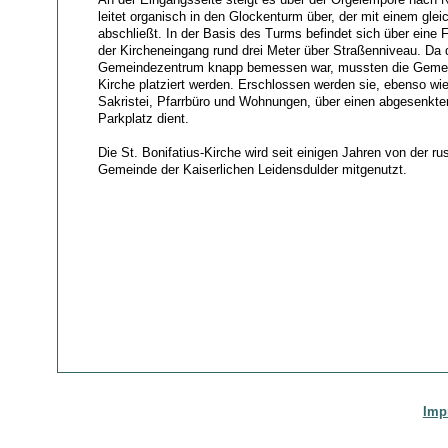
leitet organisch in den Glockenturm über, der mit einem gle
abschließt. In der Basis des Turms befindet sich über eine 
der Kircheneingang rund drei Meter über Straßenniveau. Da d
Gemeindezentrum knapp bemessen war, mussten die Gemei
Kirche platziert werden. Erschlossen werden sie, ebenso wie
Sakristei, Pfarrbüro und Wohnungen, über einen abgesenkten
Parkplatz dient.
Die St. Bonifatius-Kirche wird seit einigen Jahren von der r
Gemeinde der Kaiserlichen Leidensdulder mitgenutzt.
Imp