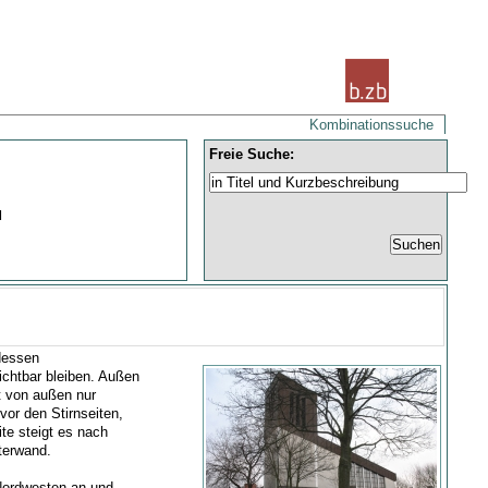
Kombinationssuche
Freie Suche:
|
 dessen
ichtbar bleiben. Außen
t von außen nur
vor den Stirnseiten,
te steigt es nach
terwand.
Nordwesten an und