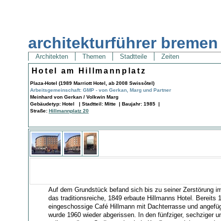
architekturführer bremen
Architekten
Themen
Stadtteile
Zeiten
Hotel am Hillmannplatz
Plaza-Hotel (1989 Marriott Hotel, ab 2008 Swissôtel)
Arbeitsgemeinschaft: GMP - von Gerkan, Marg und Partner
Meinhard von Gerkan / Volkwin Marg
Gebäudetyp: Hotel | Stadtteil: Mitte | Baujahr: 1985 |
Straße:
Hillmannplatz 20
Auf dem Grundstück befand sich bis zu seiner Zerstörung i
das traditionsreiche, 1849 erbaute Hillmanns Hotel. Bereits 
eingeschossige Café Hillmann mit Dachterrasse und angefü
wurde 1960 wieder abgerissen. In den fünfziger, sechziger u