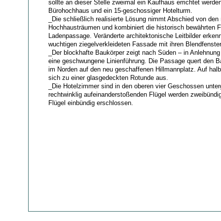
sollte an dieser Stelle zweimal ein Kaufhaus errichtet werde
Bürohochhaus und ein 15-geschossiger Hotelturm.
_Die schließlich realisierte Lösung nimmt Abschied von den
Hochhausträumen und kombiniert die historisch bewährten F
Ladenpassage. Veränderte architektonische Leitbilder erken
wuchtigen ziegelverkleideten Fassade mit ihren Blendfenst
_Der blockhafte Baukörper zeigt nach Süden – in Anlehnung
eine geschwungene Linienführung. Die Passage quert den Bau
im Norden auf den neu geschaffenen Hillmannplatz. Auf hal
sich zu einer glasgedeckten Rotunde aus.
_Die Hotelzimmer sind in den oberen vier Geschossen unter
rechtwinklig aufeinanderstoßenden Flügel werden zweibünd
Flügel einbündig erschlossen.