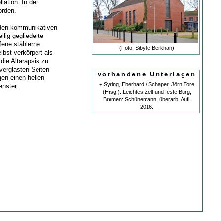
ation. In der
orden.
 den kommunikativen
lig gegliederte
fene stählerne
(Foto: Sibylle Berkhan)
bst verkörpert als
die Altarapsis zu
 verglasten Seiten
vorhandene Unterlagen
gen einen hellen
+ Syring, Eberhard / Schaper, Jörn Tore
enster.
(Hrsg.): Leichtes Zelt und feste Burg,
Bremen: Schünemann, überarb. Aufl.
2016.