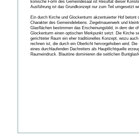
konische Form des Gemeindesaal ist Resultat dieser Konstell
Ausführung ist das Grundkonzept nur zum Teil umgesetzt w
Ein durch Kirche und Glockenturm akzentuierter Hof betont
Charakter des Gemeindelebens. Ziegelmauerwerk und kleintei
Glasflächen bestimmen das Erscheinungsbild, in dem der of
Glockenturm einen optischen Merkpunkt setzt. Die Kirche sel
gerichteter Raum ein eher traditionelles Konzept, wozu auch 
rechnen ist, die durch ein Oberlicht hervorgehoben wird. Die
eines durchlaufenden Dachreiters als Hauptlichtquelle erzeu
Raumeindruck. Blautöne dominieren die seitlichen Buntglasf