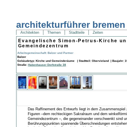
architekturführer bremen
Architekten
Themen
Stadtteile
Zeiten
Evangelische Simon-Petrus-Kirche u
Gemeindezentrum
Arbeitsgemeinschaft: Balzer und Partner
Balzer
Gebäudetyp: Kirche und Gemeinderäume | Stadtteil: Obervieland | Baujahr: 1
Straße:
Habenhauser Dorfstraße 38
Das Raffinement des Entwurfs liegt in dem Zusammenspiel z
Figuren –dem rechteckigen Sakralraum und dem winkelförm
Gemeindezentrum –, die gegeneinander verschwenkt sind un
Berührungspunkten spannende Überschneidungen entstehen 