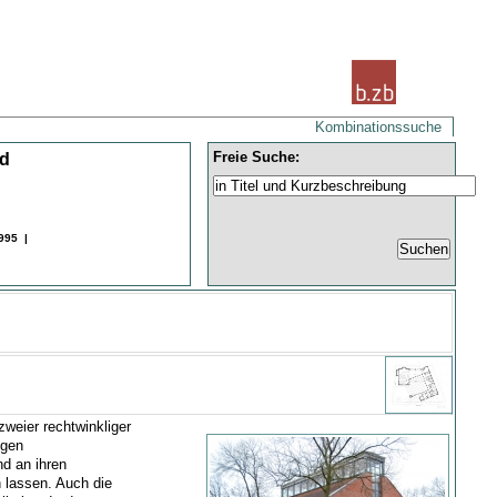
Kombinationssuche
Freie Suche:
nd
995 |
weier rechtwinkliger
igen
d an ihren
lassen. Auch die