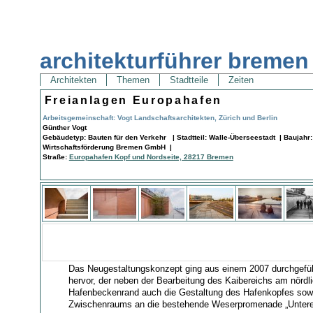
architekturführer bremen
Architekten
Themen
Stadtteile
Zeiten
Freianlagen Europahafen
Arbeitsgemeinschaft: Vogt Landschaftsarchitekten, Zürich und Berlin
Günther Vogt
Gebäudetyp: Bauten für den Verkehr | Stadtteil: Walle-Überseestadt | Baujahr
Wirtschaftsförderung Bremen GmbH |
Straße:
Europahafen Kopf und Nordseite, 28217 Bremen
Das Neugestaltungskonzept ging aus einem 2007 durchgefü
hervor, der neben der Bearbeitung des Kaibereichs am nördl
Hafenbeckenrand auch die Gestaltung des Hafenkopfes sow
Zwischenraums an die bestehende Weserpromenade „Untere