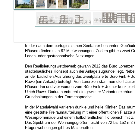
In der nach dem portugiesischen Seefahrer benannten Gebäud
Häusern finden sich 87 Mietwohnungen. Zudem gibt es zwei Ge
Laden- oder gastronomische Nutzungen.
Den Realisierungswettbewerb gewann 2012 das Büro Lorenzen
städtebauliches Konzept auch der Anlage zugrunde liegt. Neb
an der baulichen Ausführung das zweitplatzierte Büro Fink + J
Ruwe (ein Ankauf) beteiligt. Von Lorenzen stammen die Häuser
Häuser drei und vier wurden vom Büro Fink + Jocher konzipier
Ulrich Ruwe. Dadurch entsteht ein gewisser Variantenreichtum 
Grundhaltungen in der Formensprache.
In der Materialwahl variieren dunkle und helle Klinker. Das räu
eine gestufte Freiraumaufteilung mit einer öffentlichen Piazza 
Weserpromenade und einem halböffentlichen Hofbereich mit z. 
Das Spektrum der Wohnungsgrößen reicht von 72 bis 152 m2
Etagenwohnungen gibt es Maisonetten.