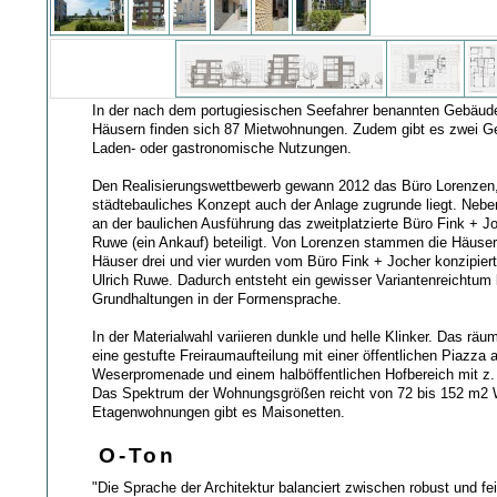
In der nach dem portugiesischen Seefahrer benannten Gebäud
Häusern finden sich 87 Mietwohnungen. Zudem gibt es zwei Ge
Laden- oder gastronomische Nutzungen.
Den Realisierungswettbewerb gewann 2012 das Büro Lorenzen
städtebauliches Konzept auch der Anlage zugrunde liegt. Neb
an der baulichen Ausführung das zweitplatzierte Büro Fink + J
Ruwe (ein Ankauf) beteiligt. Von Lorenzen stammen die Häuser
Häuser drei und vier wurden vom Büro Fink + Jocher konzipier
Ulrich Ruwe. Dadurch entsteht ein gewisser Variantenreichtum 
Grundhaltungen in der Formensprache.
In der Materialwahl variieren dunkle und helle Klinker. Das räu
eine gestufte Freiraumaufteilung mit einer öffentlichen Piazza 
Weserpromenade und einem halböffentlichen Hofbereich mit z. 
Das Spektrum der Wohnungsgrößen reicht von 72 bis 152 m2
Etagenwohnungen gibt es Maisonetten.
O-Ton
"Die Sprache der Architektur balanciert zwischen robust und fei