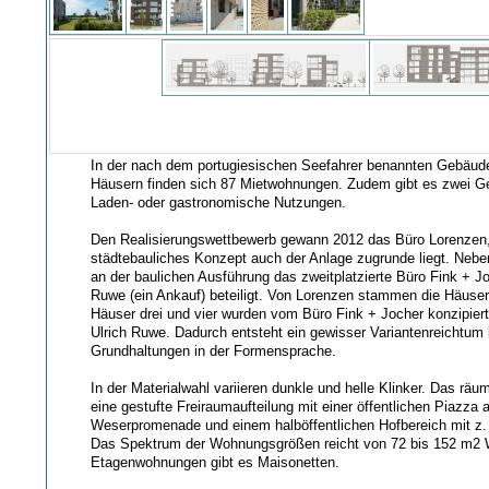
In der nach dem portugiesischen Seefahrer benannten Gebäud
Häusern finden sich 87 Mietwohnungen. Zudem gibt es zwei Ge
Laden- oder gastronomische Nutzungen.
Den Realisierungswettbewerb gewann 2012 das Büro Lorenzen
städtebauliches Konzept auch der Anlage zugrunde liegt. Neb
an der baulichen Ausführung das zweitplatzierte Büro Fink + J
Ruwe (ein Ankauf) beteiligt. Von Lorenzen stammen die Häuser
Häuser drei und vier wurden vom Büro Fink + Jocher konzipier
Ulrich Ruwe. Dadurch entsteht ein gewisser Variantenreichtum 
Grundhaltungen in der Formensprache.
In der Materialwahl variieren dunkle und helle Klinker. Das räu
eine gestufte Freiraumaufteilung mit einer öffentlichen Piazza 
Weserpromenade und einem halböffentlichen Hofbereich mit z. 
Das Spektrum der Wohnungsgrößen reicht von 72 bis 152 m2
Etagenwohnungen gibt es Maisonetten.