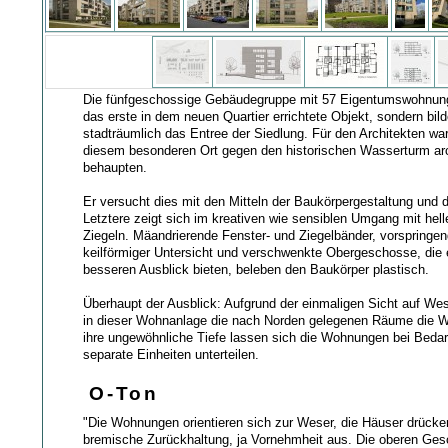
Die fünfgeschossige Gebäudegruppe mit 57 Eigentumswohnung
das erste in dem neuen Quartier errichtete Objekt, sondern bil
stadträumlich das Entree der Siedlung. Für den Architekten war
diesem besonderen Ort gegen den historischen Wasserturm arc
behaupten.
Er versucht dies mit den Mitteln der Baukörpergestaltung und de
Letztere zeigt sich im kreativen wie sensiblen Umgang mit hel
Ziegeln. Mäandrierende Fenster- und Ziegelbänder, vorspringen
keilförmiger Untersicht und verschwenkte Obergeschosse, die
besseren Ausblick bieten, beleben den Baukörper plastisch.
Überhaupt der Ausblick: Aufgrund der einmaligen Sicht auf Wes
in dieser Wohnanlage die nach Norden gelegenen Räume die 
ihre ungewöhnliche Tiefe lassen sich die Wohnungen bei Bedar
separate Einheiten unterteilen.
O-Ton
"Die Wohnungen orientieren sich zur Weser, die Häuser drücke
bremische Zurückhaltung, ja Vornehmheit aus. Die oberen Ges