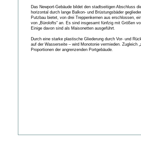
Das Newport-Gebäude bildet den stadtseitigen Abschluss di
horizontal durch lange Balkon- und Brüstungsbäder gegliede
Putzbau bietet, von drei Treppenkernen aus erschlossen, ein
von „Bürolofts“ an. Es sind insgesamt fünfzig mit Größen v
Einige davon sind als Maisonetten ausgeführt.
Durch eine starke plastische Gliederung durch Vor- und Rüc
auf der Wasserseite – wird Monotonie vermieden. Zugleich „zi
Proportionen der angrenzenden Portgebäude.