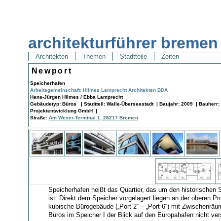
architekturführer bremen
Architekten
Themen
Stadtteile
Zeiten
Newport
Speicherhafen
Arbeitsgemeinschaft: Hilmes Lamprecht Architekten BDA
Hans-Jürgen Hilmes / Ebba Lamprecht
Gebäudetyp: Büros | Stadtteil: Walle-Überseestadt | Baujahr: 2009 | Bauherr
Projektentwicklung GmbH |
Straße:
Am Weser-Terminal 1, 28217 Bremen
Speicherhafen heißt das Quartier, das um den historischen 
ist. Direkt dem Speicher vorgelagert liegen an der oberen P
kubische Bürogebäude („Port 2“ – „Port 6“) mit Zwischenrä
Büros im Speicher I der Blick auf den Europahafen nicht verst