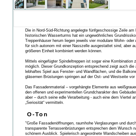
Die in Nord-Süd-Richtung angelegte fünfgeschossige Zeile am
historischen Wasserturms hat ein ungewöhnliches Grundrissko
Treppenhäuser herum liegen jeweils vier modulare Wohn- oder A
für sich autonom mit einer Nasszelle ausgestattet sind, aber a
größeren Einheit kombiniert werden können.
Mittels eingefügter Spindeltreppen ist sogar eine Kombination 
möglich. Dieser Grundkonzeption entsprechend zeigt auch die 
lebhaftes Spiel aus Fenster- und Wandflächen, und die Balkone
gläsernen Brüstungen springen auf der Ost- und Westseite vor
Das Fassadenmaterial – vorgehängte Elemente aus weißgrauem
den offenen und experimentellen Grundcharakter des Gebäudes
aber – durch seine edle Verarbeitung - auch eine dem Viertel
„Seriosität“ vermitteln.
O-Ton
"Große Fassadenöffnungen, raumhohe Verglasungen und durc
transparente Terrassenbrüstungen entsprechen dem Wunsch na
schönem Ausblick. Spielerisch angeordnete Wandscheiben aus