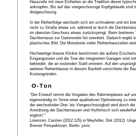
Hauszeile mit neun Einheiten an die Tradition dieser typis
anknüpfen. Bis auf das viergeschossige Kopfgebäude sind 
dreigeschossig.
In der Reihenfolge wechseln sich ein schmalerer und ein brei
rückt zu Straße etwas vor, während er durch die Dachterras
im obersten Geschoss etwas zurückspringt. Beim breiteren T
Dachterrasse zur Gartenseite hin orientiert. Dadurch ergibt s
plastisches Bild. Die Monotonie vieler Reihenhauszeilen wir
Hochwertige braune Klinker bestimmen die äußere Erschein
Eingangstüren und die Tore der integrierten Garagen sind mi
bekleidet, die an rostenden Stahl erinnern. Auf den ursprüng
weiterer Reihenhäuser in diesem Baufeld verzichtete der Ba
Kostengründen.
O-Ton
"Der Entwurf nimmt die Vorgaben des Rahmenplanes auf und
eigenständig im Sinne einer qualitativen Optimierung zu int
der wechselnden Drei- bis Viergeschossigkeit wird durch di
Anordnung der Dachterrassen und rhythmisch sich wiederho
ergänzt."
Lorenzen, Carsten (2012:125) in Meyhöfer, Dirk (2012): Un
Bremer Perspektiven. Berlin: jovis.