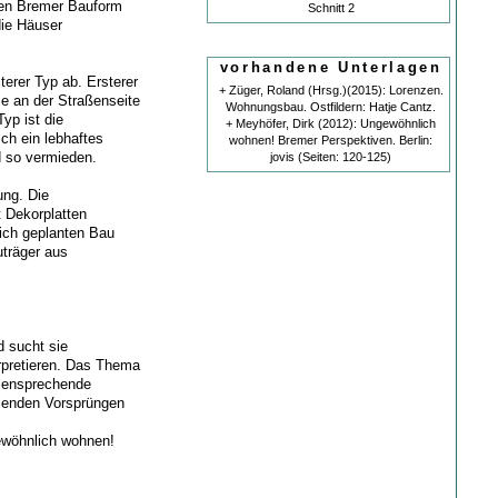
chen Bremer Bauform
Schnitt 2
die Häuser
vorhandene Unterlagen
terer Typ ab. Ersterer
+ Züger, Roland (Hrsg.)(2015): Lorenzen.
se an der Straßenseite
Wohnungsbau. Ostfildern: Hatje Cantz.
yp ist die
+ Meyhöfer, Dirk (2012): Ungewöhnlich
ich ein lebhaftes
wohnen! Bremer Perspektiven. Berlin:
d so vermieden.
jovis (Seiten: 120-125)
ung. Die
t Dekorplatten
lich geplanten Bau
uträger aus
 sucht sie
erpretieren. Das Thema
e ensprechende
lenden Vorsprüngen
gewöhnlich wohnen!