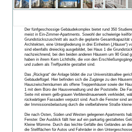
Der fünfgeschossige Gebäudekomplex bietet rund 350 Studie
meist in Ein-Zimmer-Apartments. Sowohl der schwierige keilfö
Grundstückszuschnitt als auch die geplante Gesamtkapazität v
Architekten, eine Untergliederung in drei Einheiten („Häuser“)
sind ebenfalls dreieckig ausgebildet, bei Haus 1 die Grundstüc
nachzeichnend, bei den beiden anderen Häusern um 90 Grad g
haben in ihrem Kern Lichthöfe, die von den Erschließungsgä
und zudem als Treffpunkte gestaltet sind.
Das „Rückgrat“ der Anlage bildet die zur Universitätsallee geric
Gebäudeflügel. Hier befinden sich die Zugänge zu den Häusern
Hauszwischenräumen als offene Treppenhäuser sowie der Hau
1 mit dem Büro der Hausverwaltung und der Poststelle. Die Fas
Seite mit einem gelb-grauen Verblendmauerwerk verkleidet, wä
rückwärtigen Fassaden verputzt sind. Auch die Fenster sind a
der Immissionsbelastung durch die vielbefahrene Straße kleine
Die nach Osten, Süden und Westen gelegenen Apartments hab
Fenster. Der Ausblick fällt hier auf ein parkartig gestaltetes Ge
Kleine Wümme. Durch das leichte Gefälle des Geländes an die
die Stellflächen für Autos und Fahrräder in den Untergeschoss