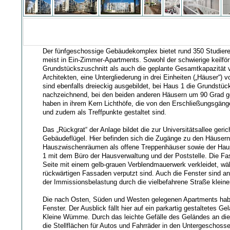
Der fünfgeschossige Gebäudekomplex bietet rund 350 Studie
meist in Ein-Zimmer-Apartments. Sowohl der schwierige keilfö
Grundstückszuschnitt als auch die geplante Gesamtkapazität v
Architekten, eine Untergliederung in drei Einheiten („Häuser“)
sind ebenfalls dreieckig ausgebildet, bei Haus 1 die Grundstüc
nachzeichnend, bei den beiden anderen Häusern um 90 Grad g
haben in ihrem Kern Lichthöfe, die von den Erschließungsgä
und zudem als Treffpunkte gestaltet sind.
Das „Rückgrat“ der Anlage bildet die zur Universitätsallee geric
Gebäudeflügel. Hier befinden sich die Zugänge zu den Häusern
Hauszwischenräumen als offene Treppenhäuser sowie der Hau
1 mit dem Büro der Hausverwaltung und der Poststelle. Die Fas
Seite mit einem gelb-grauen Verblendmauerwerk verkleidet, wä
rückwärtigen Fassaden verputzt sind. Auch die Fenster sind a
der Immissionsbelastung durch die vielbefahrene Straße kleine
Die nach Osten, Süden und Westen gelegenen Apartments hab
Fenster. Der Ausblick fällt hier auf ein parkartig gestaltetes Ge
Kleine Wümme. Durch das leichte Gefälle des Geländes an die
die Stellflächen für Autos und Fahrräder in den Untergeschoss