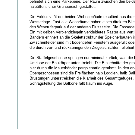
befindet sich eine Parkebene. Der Raum zwischen den beid
halböffentlicher Grünbereich gestaltet.
Die Exklusivität der beiden Wohngebäude resultiert aus ihre
Wasserlage. Fast alle Wohnräume haben einen direkten Blic
den Weseruferpark auf der anderen Flussseite. Die Fassaden 
Ein mit gelben Verblendziegeln verkleidetes Raster aus verti
Bändern erinnert an die Skelettstruktur der Speicherbauten 
Zwischenfelder sind mit bodentiefen Fenstern ausgefüllt od
die durch vor- und rückspringenden Ziegelschichten reliefiert
Die Staffelgeschosse springen nur minimal zurück, was die 
Umrisse der Baukörper unterstreicht. Die Einschnitte der g
hier durch die Mauerbänder pergolenartig gerahmt. In den a
Obergeschossen sind die Freiflächen halb Loggien, halb Bal
Brüstungen unterstreichen die Klarheit des Gesamtgefüges. 
Schrägstellung der Balkone fällt kaum ins Auge.