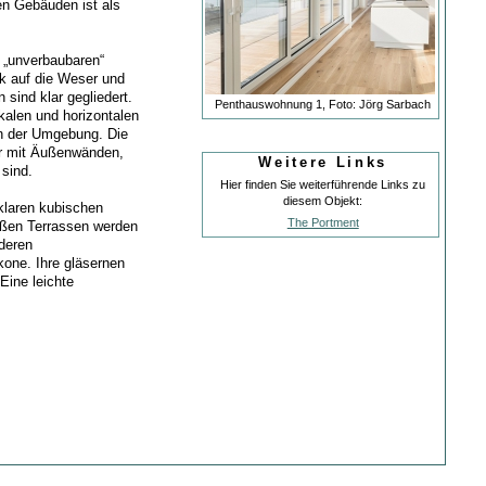
en Gebäuden ist als
r „unverbaubaren“
k auf die Weser und
sind klar gegliedert.
Penthauswohnung 1, Foto: Jörg Sarbach
kalen und horizontalen
in der Umgebung. Die
er mit Äußenwänden,
Weitere Links
 sind.
Hier finden Sie weiterführende Links zu
diesem Objekt:
klaren kubischen
The Portment
roßen Terrassen werden
nderen
kone. Ihre gläsernen
Eine leichte