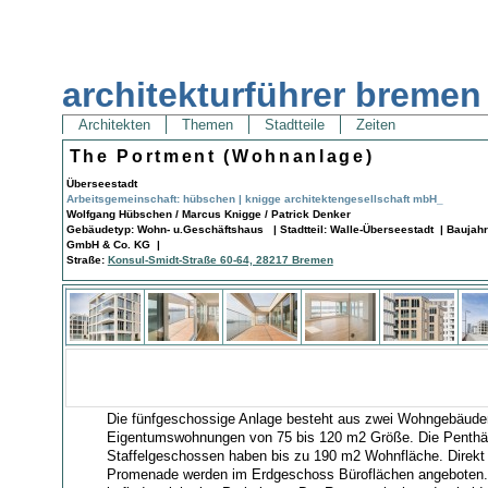
architekturführer bremen
Architekten
Themen
Stadtteile
Zeiten
The Portment (Wohnanlage)
Überseestadt
Arbeitsgemeinschaft: hübschen | knigge architektengesellschaft mbH_
Wolfgang Hübschen / Marcus Knigge / Patrick Denker
Gebäudetyp: Wohn- u.Geschäftshaus | Stadtteil: Walle-Überseestadt | Baujah
GmbH & Co. KG |
Straße:
Konsul-Smidt-Straße 60-64, 28217 Bremen
Die fünfgeschossige Anlage besteht aus zwei Wohngebäude
Eigentumswohnungen von 75 bis 120 m2 Größe. Die Penthä
Staffelgeschossen haben bis zu 190 m2 Wohnfläche. Direkt
Promenade werden im Erdgeschoss Büroflächen angeboten. 