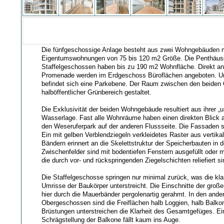
Die fünfgeschossige Anlage besteht aus zwei Wohngebäuden m
Eigentumswohnungen von 75 bis 120 m2 Größe. Die Penthäuse
Staffelgeschossen haben bis zu 190 m2 Wohnfläche. Direkt an
Promenade werden im Erdgeschoss Büroflächen angeboten. Un
befindet sich eine Parkebene. Der Raum zwischen den beiden 
halböffentlicher Grünbereich gestaltet.
Die Exklusivität der beiden Wohngebäude resultiert aus ihrer „
Wasserlage. Fast alle Wohnräume haben einen direkten Blick 
den Weseruferpark auf der anderen Flussseite. Die Fassaden si
Ein mit gelben Verblendziegeln verkleidetes Raster aus vertika
Bändern erinnert an die Skelettstruktur der Speicherbauten in
Zwischenfelder sind mit bodentiefen Fenstern ausgefüllt oder
die durch vor- und rückspringenden Ziegelschichten reliefiert si
Die Staffelgeschosse springen nur minimal zurück, was die kl
Umrisse der Baukörper unterstreicht. Die Einschnitte der groß
hier durch die Mauerbänder pergolenartig gerahmt. In den ande
Obergeschossen sind die Freiflächen halb Loggien, halb Balkon
Brüstungen unterstreichen die Klarheit des Gesamtgefüges. Ein
Schrägstellung der Balkone fällt kaum ins Auge.