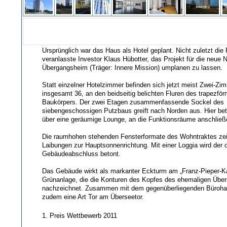
Ursprünglich war das Haus als Hotel geplant. Nicht zuletzt die 
veranlasste Investor Klaus Hübotter, das Projekt für die neue 
Übergangsheim (Träger: Innere Mission) umplanen zu lassen.
Statt einzelner Hotelzimmer befinden sich jetzt meist Zwei-Z
insgesamt 36, an den beidseitig belichten Fluren des trapezfö
Baukörpers. Der zwei Etagen zusammenfassende Sockel des
siebengeschossigen Putzbaus greift nach Norden aus. Hier bet
über eine geräumige Lounge, an die Funktionsräume anschließ
Die raumhohen stehenden Fensterformate des Wohntraktes ze
Laibungen zur Hauptsonnenrichtung. Mit einer Loggia wird der 
Gebäudeabschluss betont.
Das Gebäude wirkt als markanter Eckturm am „Franz-Pieper-Ka
Grünanlage, die die Konturen des Kopfes des ehemaligen Übe
nachzeichnet. Zusammen mit dem gegenüberliegenden Bürohau
zudem eine Art Tor am Überseetor.
1. Preis Wettbewerb 2011