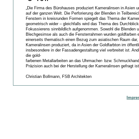
„Die Firma des Bürohauses produziert Kameralinsen in Asien un
auf der ganzen Welt. Die Perforierung der Blenden in Teilberei
Fenstern in kreisrunden Formen spiegelt das Thema der Kamer
geometrisch wider – gleichfalls wird das Thema des Durchblic
Fokussierens sinnbildlich aufgenommen. Sowohl die Blenden u
Blechgesimse als auch die Fensterrahmen wurden goldfarben elo
einerseits thematisch einen Bezug zum asiatischen Raum dar, 
Kameralinsen produziert, da in Asien der Goldfarbton im öffen
insbesondere in der Fassadengestaltung viel verbreitet ist. And
die gold-
farbenen Metallarbeiten an das Uhrmacher- bzw. Schmuckhan
Präzision auch bei der Herstellung der Kameralinsen gefragt ist
Christian Bollmann, FSB Architekten
Impre