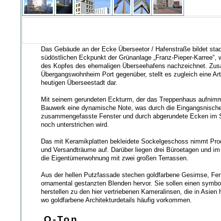
Das Gebäude an der Ecke Überseetor / Hafenstraße bildet sta
südöstlichen Eckpunkt der Grünanlage „Franz-Pieper-Karree“, 
des Kopfes des ehemaligen Überseehafens nachzeichnet. Z
Übergangswohnheim Port gegenüber, stellt es zugleich eine Art
heutigen Überseestadt dar.
Mit seinem gerundeten Eckturm, der das Treppenhaus aufnimmt
Bauwerk eine dynamische Note, was durch die Eingangsnische
zusammengefasste Fenster und durch abgerundete Ecken im
noch unterstrichen wird.
Das mit Keramikplatten bekleidete Sockelgeschoss nimmt Prod
und Versandträume auf. Darüber liegen drei Büroetagen und i
die Eigentümerwohnung mit zwei großen Terrassen.
Aus der hellen Putzfassade stechen goldfarbene Gesimse, Fe
ornamental gestanzten Blenden hervor. Sie sollen einen symb
herstellen zu den hier vertriebenen Kameralinsen, die in Asien 
wo goldfarbene Architekturdetails häufig vorkommen.
O-Ton