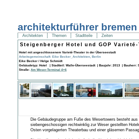
architekturführer bremen
Architekten
Themen
Stadtteile
Zeiten
Steigenberger Hotel und GOP Varieté-
Hotel mit angeschlossenem Varieté-Theater in der Überseestadt
Arbeitsgemeinschaft: Eike Becker_Architekten, Berlin
Eike Becker / Helge Schmidt
Gebäudetyp: Hotel | Stadtteil: Walle-Überseestadt | Baujahr: 2013 | Bauherr:
Straße:
Am Weser-Terminal 4+6
Die Gebäudegruppe am Fuße des Wesertowers besteht aus
siebengeschossigen rechtwinklig zur Weser gestellten Hotel
Osten vorgelagerten Theaterbau und einer gläsernen Passa