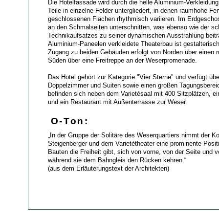
Die Hotelfassade wird durch die helle Aluminium-Verkleidung
Teile in einzelne Felder untergliedert, in denen raumhohe Fen
geschlossenen Flächen rhythmisch variieren. Im Erdgeschos
an den Schmalseiten unterschnitten, was ebenso wie der sc
Technikaufsatzes zu seiner dynamischen Ausstrahlung beitr
Aluminium-Paneelen verkleidete Theaterbau ist gestalterisch
Zugang zu beiden Gebäuden erfolgt von Norden über einen r
Süden über eine Freitreppe an der Weserpromenade.
Das Hotel gehört zur Kategorie "Vier Sterne" und verfügt üb
Doppelzimmer und Suiten sowie einen großen Tagungsberei
befinden sich neben dem Varietésaal mit 400 Sitzplätzen, e
und ein Restaurant mit Außenterrasse zur Weser.
O-Ton:
„In der Gruppe der Solitäre des Weserquartiers nimmt der 
Steigenberger und dem Varietétheater eine prominente Positi
Bauten die Freiheit gibt, sich von vorne, von der Seite und v
während sie dem Bahngleis den Rücken kehren.“
(aus dem Erläuterungstext der Architekten)