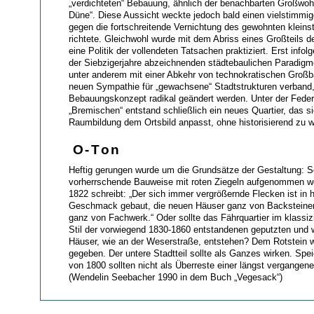
„verdichteten“ Bebauung, ähnlich der benachbarten Großwo
Düne“. Diese Aussicht weckte jedoch bald einen vielstimmige
gegen die fortschreitende Vernichtung des gewohnten kleins
richtete. Gleichwohl wurde mit dem Abriss eines Großteils 
eine Politik der vollendeten Tatsachen praktiziert. Erst infol
der Siebzigerjahre abzeichnenden städtebaulichen Paradigm
unter anderem mit einer Abkehr von technokratischen Großb
neuen Sympathie für „gewachsene“ Stadtstrukturen verband
Bebauungskonzept radikal geändert werden. Unter der Feder
„Bremischen“ entstand schließlich ein neues Quartier, das s
Raumbildung dem Ortsbild anpasst, ohne historisierend zu w
O-Ton
Heftig gerungen wurde um die Grundsätze der Gestaltung: So
vorherrschende Bauweise mit roten Ziegeln aufgenommen we
1822 schreibt: „Der sich immer vergrößernde Flecken ist in 
Geschmack gebaut, die neuen Häuser ganz von Backsteinen,
ganz von Fachwerk.“ Oder sollte das Fährquartier im klassi
Stil der vorwiegend 1830-1860 entstandenen geputzten und 
Häuser, wie an der Weserstraße, entstehen? Dem Rotstein 
gegeben. Der untere Stadtteil sollte als Ganzes wirken. Sp
von 1800 sollten nicht als Überreste einer längst vergangene
(Wendelin Seebacher 1990 in dem Buch „Vegesack“)