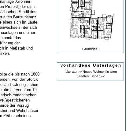
hnanlage „Grohner
n Protest, der sich
tädtischen Stadtbilds
der alten Bausubstanz
ge eines sich im Laufe
enwechsels, der sich
auanlagen und einer
, konnte das
führung der
ich in Maßstab und
Grundriss 1
irken.
vorhandene Unterlagen
Literatur -> Neues Wohnen in alten
llte die bis nach 1800
Städten, Band 1+2
rden, von der Storck
holländisch-englischem
 die älteren zum Teil
zistisch-romantischen
weißgestrichenen
wurde der Vorzug
eicher und Wohnhäuser
n Zeit erscheinen.