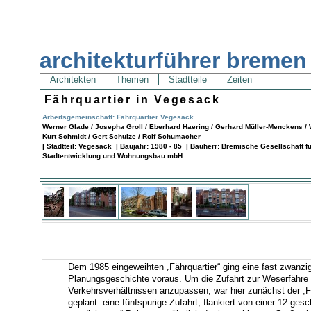
architekturführer bremen
Architekten
Themen
Stadtteile
Zeiten
Fährquartier in Vegesack
Arbeitsgemeinschaft: Fährquartier Vegesack
Werner Glade / Josepha Groll / Eberhard Haering / Gerhard Müller-Menckens / 
Kurt Schmidt / Gert Schulze / Rolf Schumacher
| Stadtteil: Vegesack | Baujahr: 1980 - 85 | Bauherr: Bremische Gesellschaft f
Stadtentwicklung und Wohnungsbau mbH
Dem 1985 eingeweihten „Fährquartier“ ging eine fast zwanzi
Planungsgeschichte voraus. Um die Zufahrt zur Weserfähr
Verkehrsverhältnissen anzupassen, war hier zunächst der „
geplant: eine fünfspurige Zufahrt, flankiert von einer 12-ges