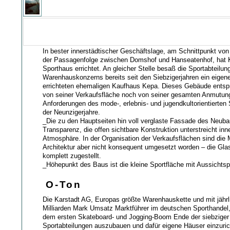
In bester innerstädtischer Geschäftslage, am Schnittpunkt vo
der Passagenfolge zwischen Domshof und Hanseatenhof, hat K
Sporthaus errichtet. An gleicher Stelle besaß die Sportabteilun
Warenhauskonzerns bereits seit den Siebzigerjahren ein eige
errichteten ehemaligen Kaufhaus Kepa. Dieses Gebäude entsp
von seiner Verkaufsfläche noch von seiner gesamten Anmutun
Anforderungen des mode-, erlebnis- und jugendkultorientierten 
der Neunzigerjahre.
_Die zu den Hauptseiten hin voll verglaste Fassade des Neuba
Transparenz, die offen sichtbare Konstruktion unterstreicht inn
Atmosphäre. In der Organisation der Verkaufsflächen sind die 
Architektur aber nicht konsequent umgesetzt worden – die Glas
komplett zugestellt.
_Höhepunkt des Baus ist die kleine Sportfläche mit Aussichts
O-Ton
Die Karstadt AG, Europas größte Warenhauskette und mit jährl
Milliarden Mark Umsatz Marktführer im deutschen Sporthandel,
dem ersten Skateboard- und Jogging-Boom Ende der siebziger 
Sportabteilungen auszubauen und dafür eigene Häuser einzuric